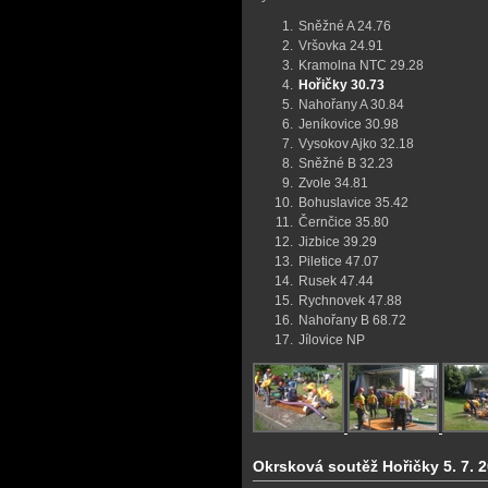
Sněžné A 24.76
Vršovka 24.91
Kramolna NTC 29.28
Hořičky 30.73
Nahořany A 30.84
Jeníkovice 30.98
Vysokov Ajko 32.18
Sněžné B 32.23
Zvole 34.81
Bohuslavice 35.42
Černčice 35.80
Jizbice 39.29
Piletice 47.07
Rusek 47.44
Rychnovek 47.88
Nahořany B 68.72
Jílovice NP
Okrsková soutěž Hořičky 5. 7. 