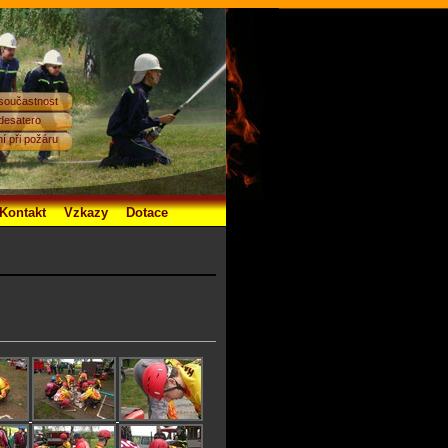
 součastnost
desatero
í při požáru
Kontakt
Vzkazy
Dotace