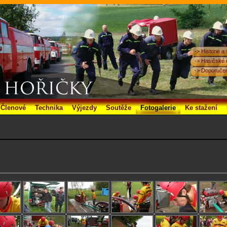
-> Historie a
-> Hasičské 
-> Doporučen
Členové
Technika
Výjezdy
Soutěže
Fotogalerie
Ke stažení