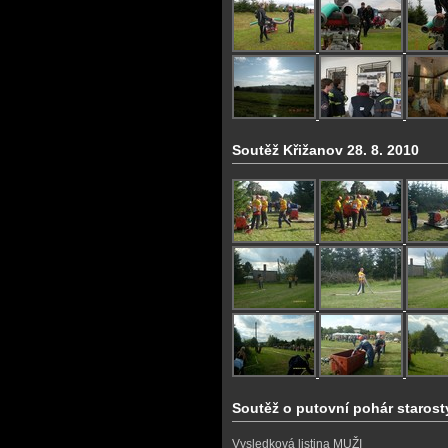
Soutěž Křižanov 28. 8. 2010
Soutěž o putovní pohár staros
Vysledková listina MUŽI